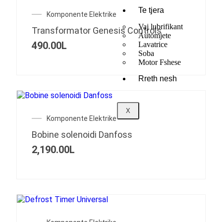
Te tjera
Komponente Elektrike
Vaj lubrifikant
Transformator Genesis Controls
Automjete
490.00
L
Lavatrice
Soba
Motor Fshese
Rreth nesh
X
Komponente Elektrike
Bobine solenoidi Danfoss
2,190.00
L