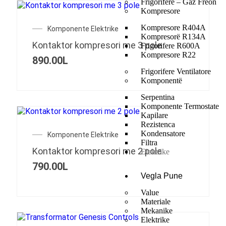
Frigorifere – Gaz Freon
Kompresore
Kompresore R404A
Komponente Elektrike
Kompresorë R134A
Kontaktor kompresori me 3 pole
Frigorifere R600A
Kompresore R22
890.00
L
Frigorifere Ventilatore
Komponentë
Serpentina
Komponente Termostate
Kapilare
Rezistenca
Kondensatore
Komponente Elektrike
Filtra
Kontaktor kompresori me 2 pole
Elektrike
790.00
L
Vegla Pune
Value
Materiale
Mekanike
Elektrike