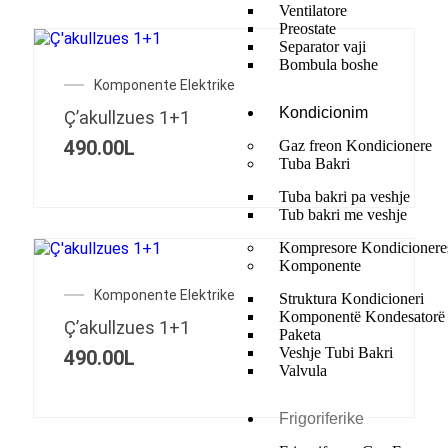
Ventilatore
Preostate
Separator vaji
Bombula boshe
Komponente Elektrike
Kondicionim
Ç’akullzues 1+1
490.00
L
Gaz freon Kondicionere
Tuba Bakri
Tuba bakri pa veshje
Tub bakri me veshje
Kompresore Kondicionere
Komponente
Komponente Elektrike
Struktura Kondicioneri
Komponentë Kondesatorë
Ç’akullzues 1+1
Paketa
Veshje Tubi Bakri
490.00
L
Valvula
Frigoriferike