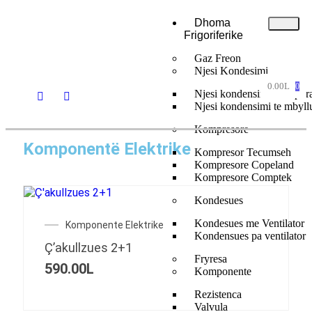
Dhoma
Frigoriferike
Gaz Freon
Njesi Kondesimi
0.00
L
0
Njesi kondensimi te hapur
Njesi kondensimi te mbyll
Kompresore
Komponentë Elektrike
Kompresor Tecumseh
Kompresore Copeland
Kompresore Comptek
Kondesues
Kondesues me Ventilator
Komponente Elektrike
Kondensues pa ventilator
Ç’akullzues 2+1
Fryresa
590.00
L
Komponente
Rezistenca
Valvula