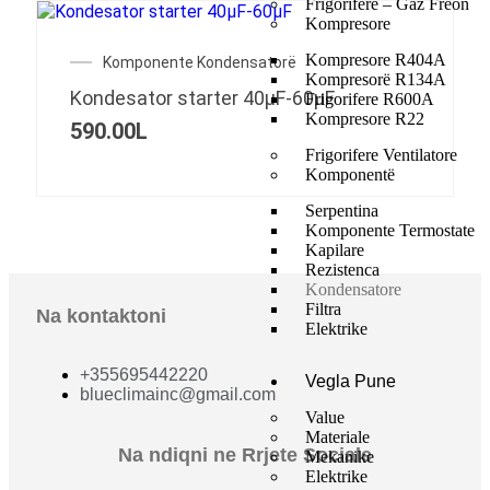
Frigorifere – Gaz Freon
Kompresore
Kompresore R404A
Komponente Kondensatorë
Kompresorë R134A
Kondesator starter 40μF-60μF
Frigorifere R600A
Kompresore R22
590.00
L
Frigorifere Ventilatore
Komponentë
Serpentina
Komponente Termostate
Kapilare
Rezistenca
Kondensatore
Filtra
Na kontaktoni
Elektrike
+355695442220
Vegla Pune
blueclimainc@gmail.com
Value
Materiale
Na ndiqni ne Rrjete Sociale
Mekanike
Elektrike