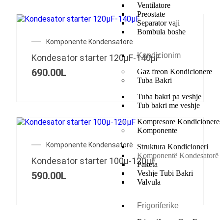
Ventilatore
Preostate
Separator vaji
Bombula boshe
Komponente Kondensatorë
Kondicionim
Kondesator starter 120μF-140μF
690.00
L
Gaz freon Kondicionere
Tuba Bakri
Tuba bakri pa veshje
Tub bakri me veshje
Kompresore Kondicionere
Komponente
Komponente Kondensatorë
Struktura Kondicioneri
Komponentë Kondesatorë
Kondesator starter 100μ-120μF
Paketa
Veshje Tubi Bakri
590.00
L
Valvula
Frigoriferike