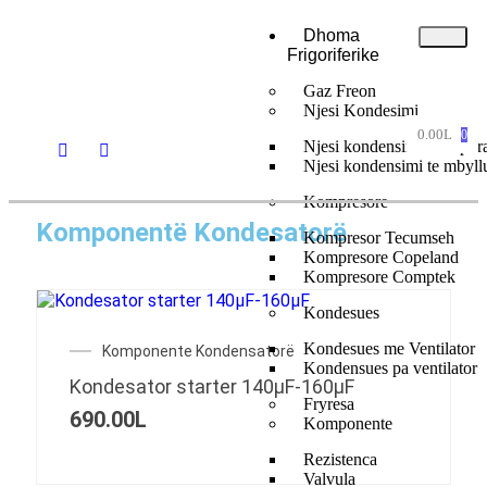
Dhoma
Frigoriferike
Gaz Freon
Njesi Kondesimi
0.00
L
0
Njesi kondensimi te hapur
Njesi kondensimi te mbyll
Kompresore
Komponentë Kondesatorë
Kompresor Tecumseh
Kompresore Copeland
Kompresore Comptek
Kondesues
Kondesues me Ventilator
Komponente Kondensatorë
Kondensues pa ventilator
Kondesator starter 140μF-160μF
Fryresa
690.00
L
Komponente
Rezistenca
Valvula