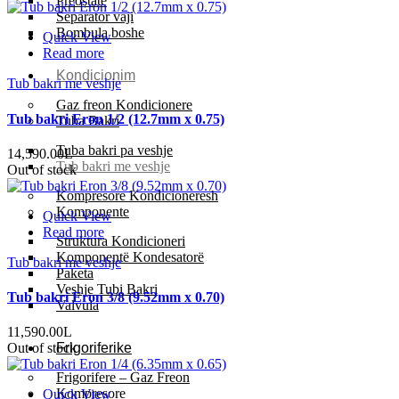
Preostate
Separator vaji
Bombula boshe
Quick View
Read more
Kondicionim
Tub bakri me veshje
Gaz freon Kondicionere
Tub bakri Eron 1/2 (12.7mm x 0.75)
Tuba Bakri
Tuba bakri pa veshje
14,590.00
L
Tub bakri me veshje
Out of stock
Kompresore Kondicioneresh
Komponente
Quick View
Read more
Struktura Kondicioneri
Komponentë Kondesatorë
Tub bakri me veshje
Paketa
Veshje Tubi Bakri
Tub bakri Eron 3/8 (9.52mm x 0.70)
Valvula
11,590.00
L
Frigoriferike
Out of stock
Frigorifere – Gaz Freon
Kompresore
Quick View