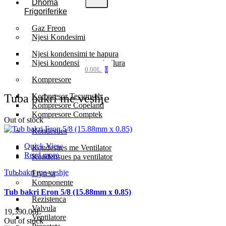
Dhoma
Frigoriferike
Gaz Freon
Njesi Kondesimi
Njesi kondensimi te hapura
Njesi kondensimi te mbyllura
0.00
L
0
Kompresore
Tuba bakri me veshje
Kompresor Tecumseh
Kompresore Copeland
Kompresore Comptek
Out of stock
Kondesues
Quick View
Kondesues me Ventilator
Read more
Kondensues pa ventilator
Tub bakri me veshje
Fryresa
Komponente
Tub bakri Eron 5/8 (15.88mm x 0.85)
Rezistenca
Valvula
19,390.00
L
Ventilatore
Out of stock