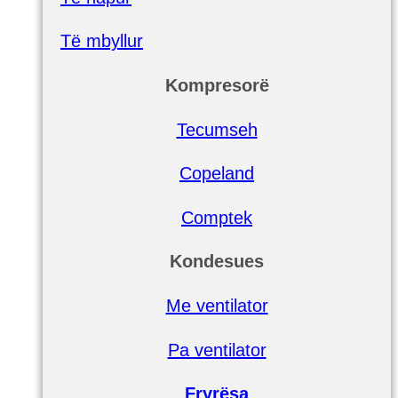
Të mbyllur
Kompresorë
Tecumseh
Copeland
Comptek
Kondesues
Me ventilator
Pa ventilator
Fryrësa