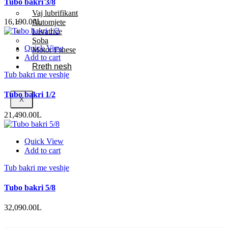
Tubo bakri 3/8
Vaj lubrifikant
16,190.00
L
Automjete
Lavatrice
Soba
Quick View
Motor Fshese
Add to cart
Rreth nesh
Tub bakri me veshje
Tubo bakri 1/2
X
21,490.00
L
Quick View
Add to cart
Tub bakri me veshje
Tubo bakri 5/8
32,090.00
L