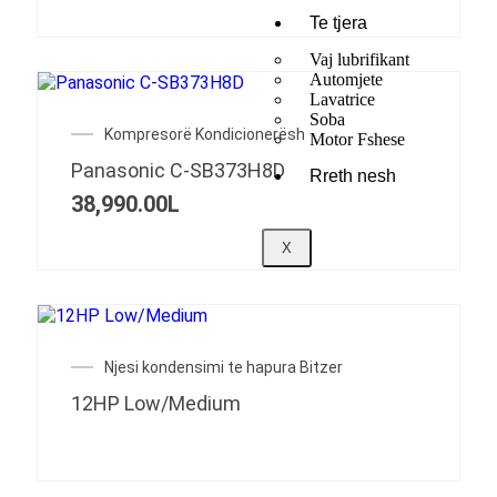
Te tjera
Vaj lubrifikant
Automjete
Lavatrice
Soba
Kompresorë Kondicionerësh
Motor Fshese
Panasonic C-SB373H8D
Rreth nesh
38,990.00
L
X
Njesi kondensimi te hapura Bitzer
12HP Low/Medium