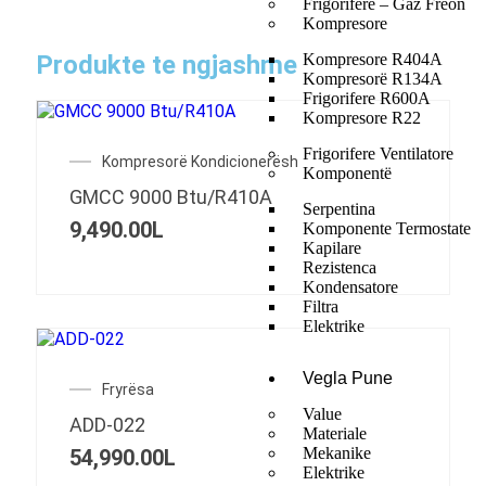
Frigorifere – Gaz Freon
Kompresore
Produkte te ngjashme
Kompresore R404A
Kompresorë R134A
Frigorifere R600A
Kompresore R22
Frigorifere Ventilatore
Kompresorë Kondicionerësh
Komponentë
GMCC 9000 Btu/R410A
Serpentina
9,490.00
L
Komponente Termostate
Kapilare
Rezistenca
Kondensatore
Filtra
Elektrike
Vegla Pune
Fryrësa
Value
ADD-022
Materiale
Mekanike
54,990.00
L
Elektrike