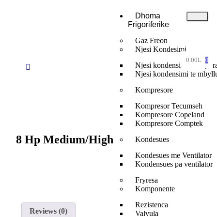
Dhoma
Frigoriferike
Gaz Freon
Njesi Kondesimi
0.00
L
0
Njesi kondensimi te hapur
Njesi kondensimi te mbyll
Kompresore
Kompresor Tecumseh
Kompresore Copeland
Kompresore Comptek
8 Hp Medium/High
Kondesues
Kondesues me Ventilator
Kondensues pa ventilator
Fryresa
Komponente
Rezistenca
Reviews (0)
Valvula