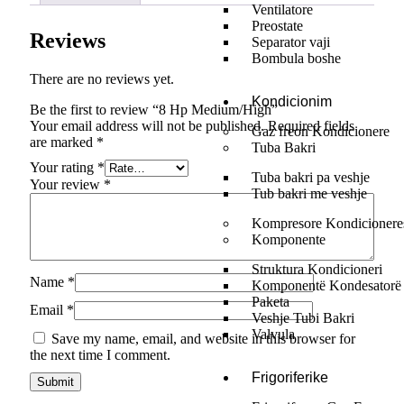
Ventilatore
Preostate
Reviews
Separator vaji
Bombula boshe
There are no reviews yet.
Kondicionim
Be the first to review “8 Hp Medium/High”
Your email address will not be published.
Required fields
Gaz freon Kondicionere
are marked
*
Tuba Bakri
Your rating
*
Tuba bakri pa veshje
Your review
*
Tub bakri me veshje
Kompresore Kondicionere
Komponente
Struktura Kondicioneri
Name
*
Komponentë Kondesatorë
Paketa
Email
*
Veshje Tubi Bakri
Valvula
Save my name, email, and website in this browser for
the next time I comment.
Frigoriferike