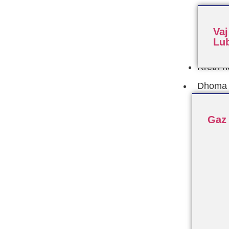
Vaj
Lub
Rreth n
Dhoma F
Gaz