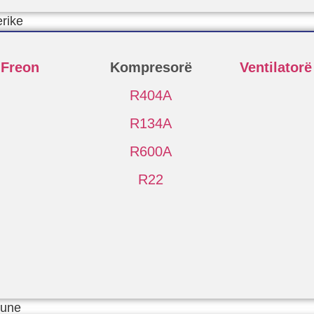
erike
 Freon
Kompresorë
Ventilatorë
R404A
R134A
R600A
R22
Pune