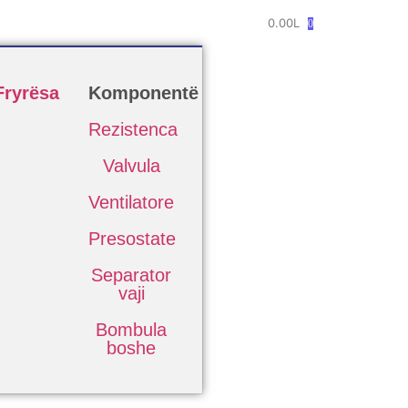
0.00
L
0
Fryrësa
Komponentë
Rezistenca
Valvula
Ventilatore
Presostate
Separator
vaji
Bombula
boshe