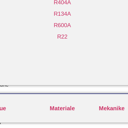
R404A
R134A
R600A
R22
Pune
lue
Materiale
Mekanike
a