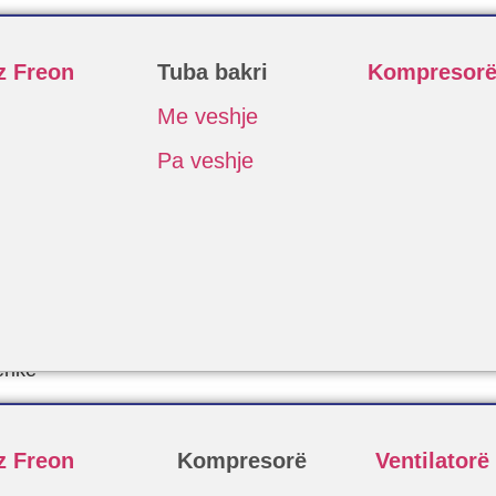
z Freon
Tuba bakri
Kompresor
Me veshje
Pa veshje
erike
z Freon
Kompresorë
Ventilatorë