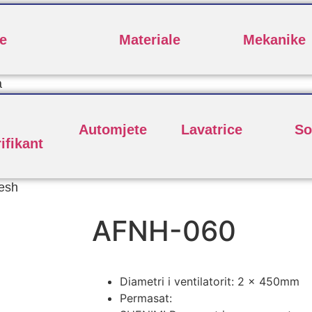
e
Materiale
Mekanike
a
Automjete
Lavatrice
So
ifikant
esh
AFNH-060
Diametri i ventilatorit: 2 x 450mm
Permasat: