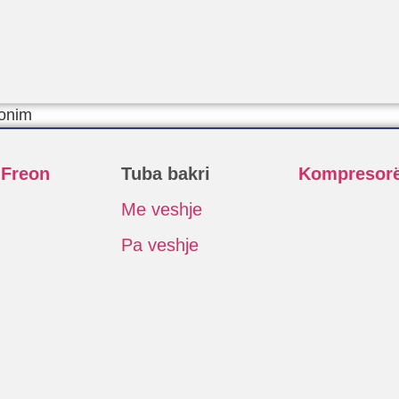
ionim
 Freon
Tuba bakri
Kompresor
Me veshje
Pa veshje