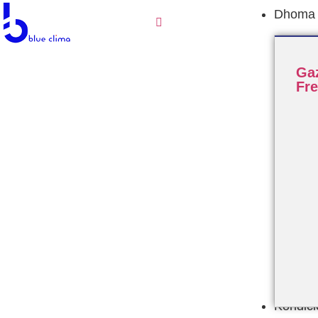
Dhoma F
Ga
Fr
Kondic