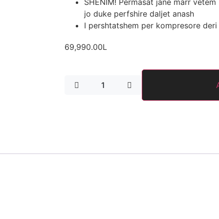
SHENIM! Permasat jane marr vetem n
jo duke perfshire daljet anash
I pershtatshem per kompresore der
69,990.00
L