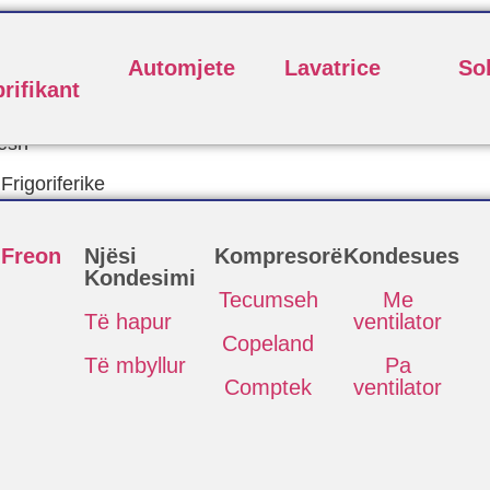
Automjete
Lavatrice
So
rifikant
esh
rigoriferike
 Freon
Njësi
Kompresorë
Kondesues
Kondesimi
Tecumseh
Me
Të hapur
ventilator
Copeland
Të mbyllur
Pa
Comptek
ventilator