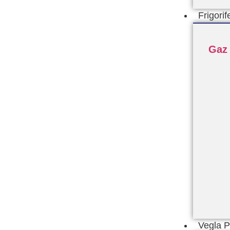
Frigorif
Gaz
Vegla 