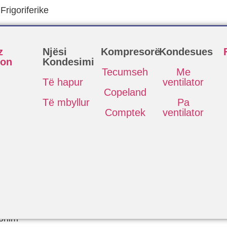
rigoriferike
z
Njësi
Kompresorë
Kondesues
eon
Kondesimi
Tecumseh
Me
Të hapur
ventilator
Copeland
Të mbyllur
Pa
Comptek
ventilator
ionim