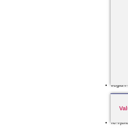
Vegla 
Va
Te Tjer