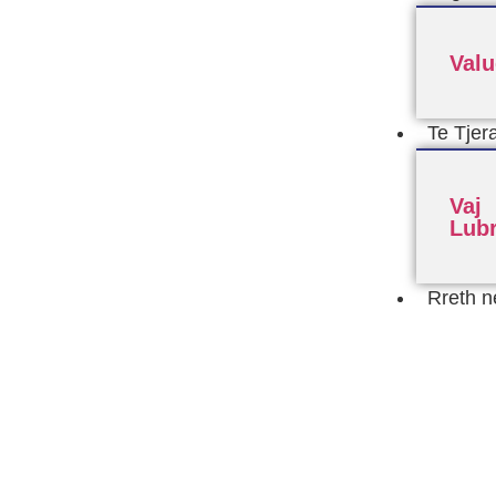
Valu
Te Tjer
Vaj
Lubr
Rreth n