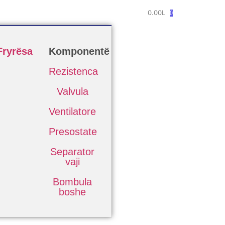
0.00
L
0
Fryrësa
Komponentë
Rezistenca
Valvula
Ventilatore
Presostate
Separator
vaji
Bombula
boshe