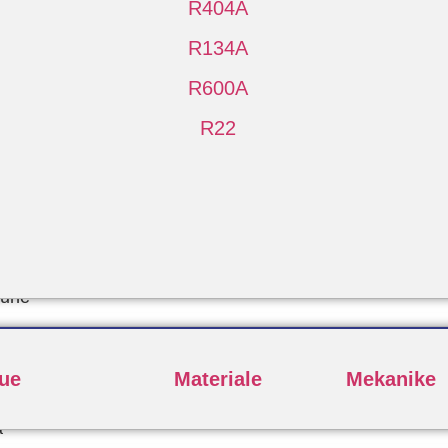
R404A
R134A
R600A
R22
Pune
lue
Materiale
Mekanike
a