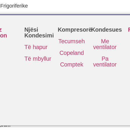
rigoriferike
z
Njësi
Kompresorë
Kondesues
eon
Kondesimi
Tecumseh
Me
Të hapur
ventilator
Copeland
Të mbyllur
Pa
Comptek
ventilator
ionim