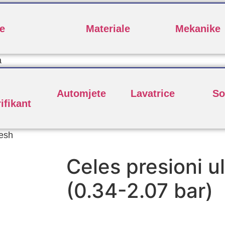
e
Materiale
Mekanike
a
Automjete
Lavatrice
So
ifikant
esh
Celes presioni u
(0.34-2.07 bar)