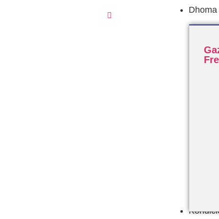
Dhoma F
Ga
Fr
Kondic