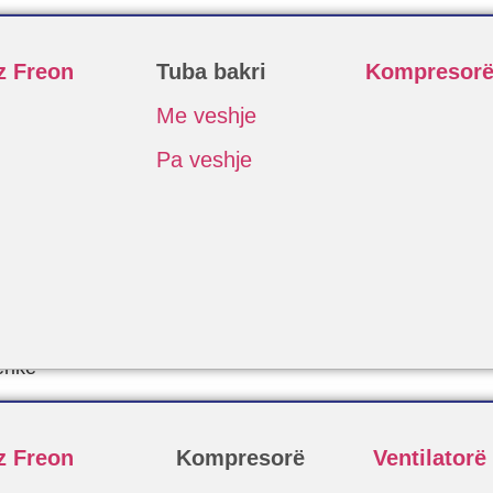
z Freon
Tuba bakri
Kompresor
Me veshje
Pa veshje
erike
z Freon
Kompresorë
Ventilatorë