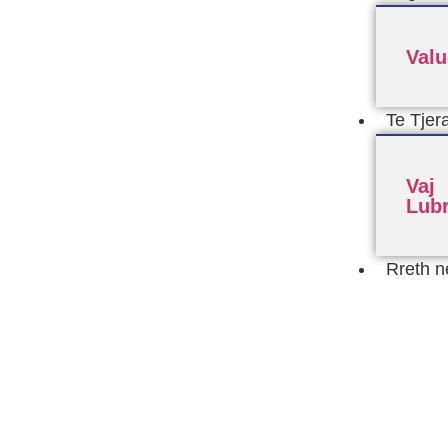
Valu
Te Tjer
Vaj
Lubr
Rreth n