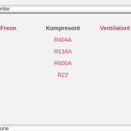
erike
 Freon
Kompresorë
Ventilatorë
R404A
R134A
R600A
R22
Pune