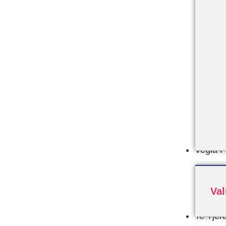
Vegla 
Va
Te Tjer