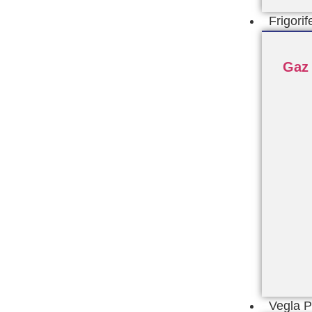
Frigorif
Gaz
Vegla 