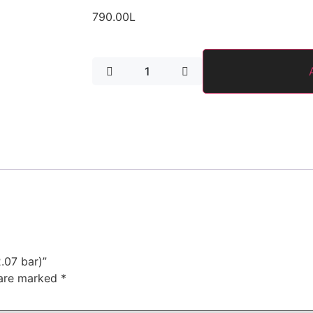
790.00
L
2.07 bar)”
 are marked
*