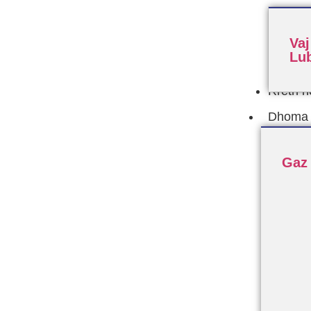
Vaj
Lub
Rreth n
Dhoma F
Gaz