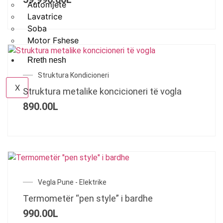
Automjete
Lavatrice
Soba
Motor Fshese
Rreth nesh
Struktura Kondicioneri
X
Struktura metalike koncicioneri të vogla
890.00
L
Vegla Pune - Elektrike
Termometër “pen style” i bardhe
990.00
L