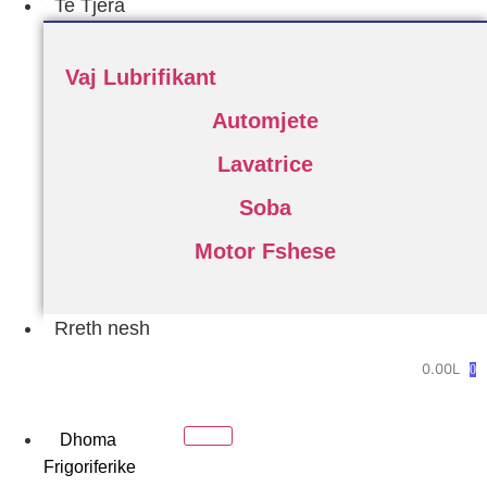
Te Tjera
Vaj Lubrifikant
Automjete
Lavatrice
Soba
Motor Fshese
Rreth nesh
0.00
L
0
Dhoma
Frigoriferike