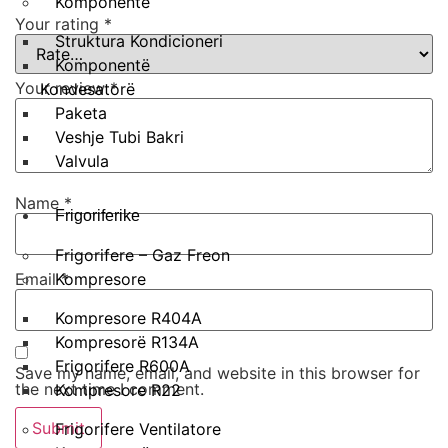
Komponente
Your rating
*
Struktura Kondicioneri
Komponentë
Your review
*
Kondesatorë
Paketa
Veshje Tubi Bakri
Valvula
Name
*
Frigoriferike
Frigorifere – Gaz Freon
Email
*
Kompresore
Kompresore R404A
Kompresorë R134A
Frigorifere R600A
Save my name, email, and website in this browser for
the next time I comment.
Kompresore R22
Frigorifere Ventilatore