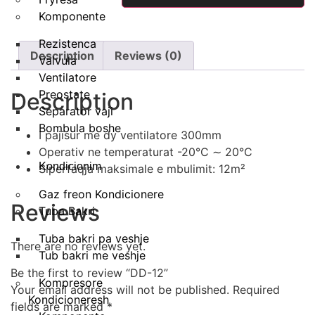
quantity
Komponente
Rezistenca
Description
Reviews (0)
Valvula
Ventilatore
Preostate
Description
Separator vaji
Bombula boshe
I pajisur me dy ventilatore 300mm
Operativ ne temperaturat -20°C ∼ 20°C
Kondicionim
Siperfaqja maksimale e mbulimit: 12m²
Gaz freon Kondicionere
Reviews
Tuba Bakri
Tuba bakri pa veshje
There are no reviews yet.
Tub bakri me veshje
Be the first to review “DD-12”
Kompresore
Your email address will not be published.
Required
Kondicioneresh
fields are marked
*