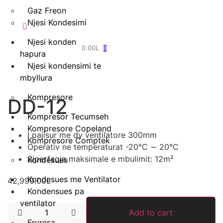
Gaz Freon
Njesi Kondesimi
Njesi kondensimi te
0.00
L
0
hapura
Njesi kondensimi te
mbyllura
Kompresore
DD-12
Kompresor Tecumseh
Kompresore Copeland
I pajisur me dy ventilatore 300mm
Kompresore Comptek
Operativ ne temperaturat -20°C ∼ 20°C
Siperfaqja maksimale e mbulimit: 12m²
Kondesues
Kondesues me Ventilator
42,990.00
L
Kondensues pa
ventilator
DD-
Add to cart
12
Fryresa