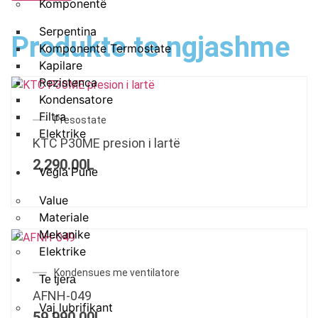
Komponentë
Serpentina
Produkte te ngjashme
Komponente Termostate
Kapilare
Rezistenca
Kondensatore
Filtra
Presostate
Elektrike
KTC P30ME presion i lartë
2,290.00
L
Vegla Pune
Value
Materiale
Mekanike
Elektrike
Kondensues me ventilatore
Te tjera
AFNH-049
Vaj lubrifikant
59,990.00
L