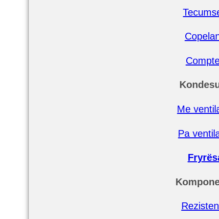
Tecums
Copela
Compt
Kondes
Me ventil
Pa ventil
Fryrës
Kompone
Reziste