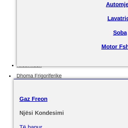
Automje
Lavatri
Soba
Motor Fs
Rreth nesh
Dhoma Frigoriferike
Gaz Freon
Njësi Kondesimi
Të hapur