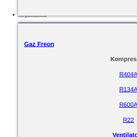
Frigoriferike
Gaz Freon
Kompres
R404
R134
R600
R22
Ventilat