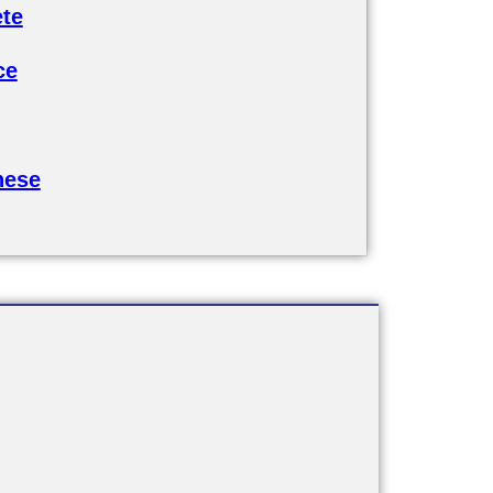
te
ce
hese