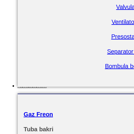
Valvul
Ventilat
Presost
Separator 
Bombula b
Kondicionim
Gaz Freon
Tuba bakri