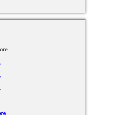
orë
A
A
A
orë