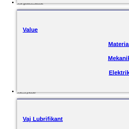
Vegla Pune
Value
Materia
Mekani
Elektri
Te Tjera
Vaj Lubrifikant