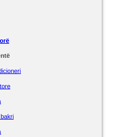
orë
ntë
icioneri
tore
a
 bakri
a