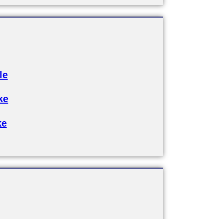
le
ke
ke