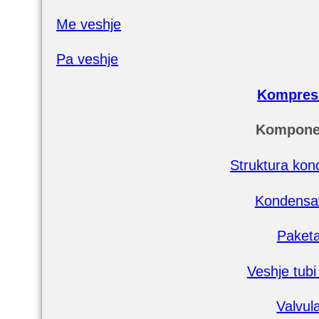
Me veshje
Pa veshje
Kompres
Kompone
Struktura kond
Kondensa
Paket
Veshje tubi
Valvul