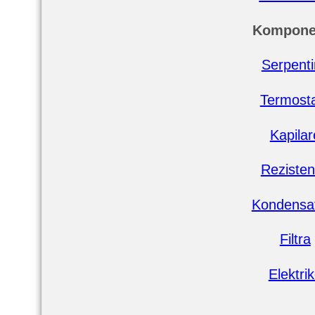
Kompone
Serpent
Termost
Kapilar
Reziste
Kondensa
Filtra
Elektri