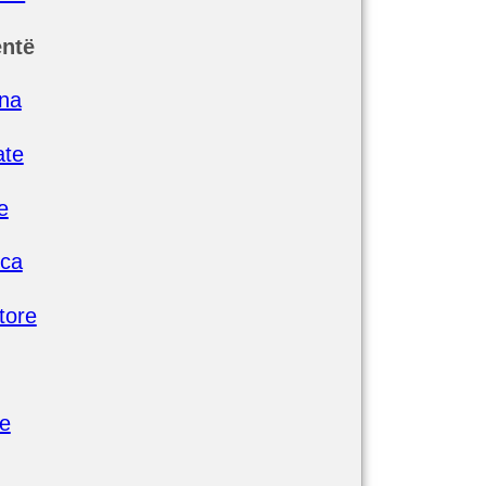
ntë
ina
ate
e
nca
tore
ke