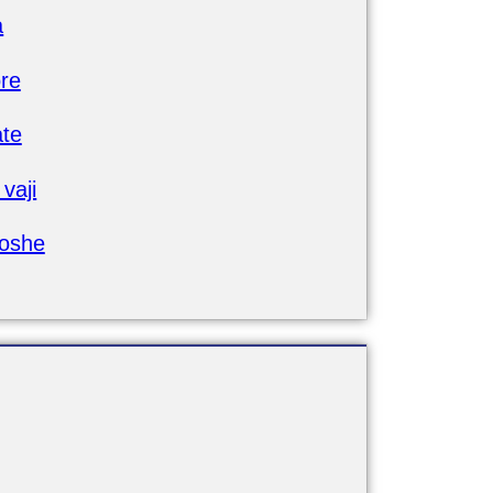
a
ore
ate
vaji
oshe