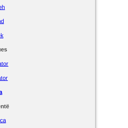
eh
nd
ek
ues
ator
ator
a
ntë
nca