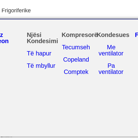
Frigoriferike
z
Njësi
Kompresorë
Kondesues
eon
Kondesimi
Tecumseh
Me
Të hapur
ventilator
Copeland
Të mbyllur
Pa
Comptek
ventilator
ionim