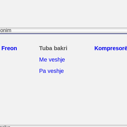
ionim
 Freon
Tuba bakri
Kompresor
Me veshje
Pa veshje