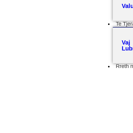
Val
Te Tjer
Vaj
Lubr
Rreth 