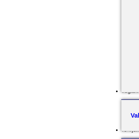
Vegla 
Va
Te Tjer