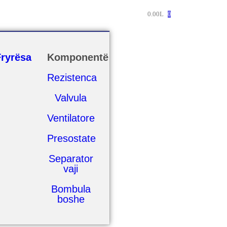
0.00
L
0
Fryrësa
Komponentë
Rezistenca
Valvula
Ventilatore
Presostate
Separator
vaji
Bombula
boshe