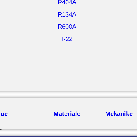
R404A
R134A
R600A
R22
Pune
lue
Materiale
Mekanike
a