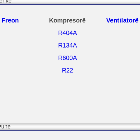
ferike
 Freon
Kompresorë
Ventilatorë
R404A
R134A
R600A
R22
Pune