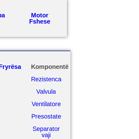
ba
Motor
Fshese
Fryrësa
Komponentë
Rezistenca
Valvula
Ventilatore
Presostate
Separator
vaji