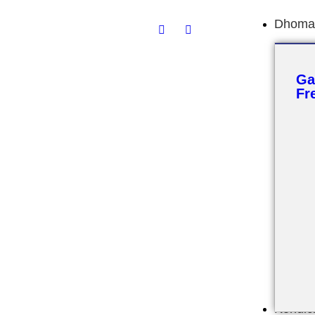
Dhoma 
Ga
Fr
Kondic