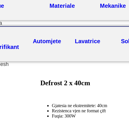
ue
Materiale
Mekanike
a
Automjete
Lavatrice
So
ifikant
nesh
Defrost 2 x 40cm
Gjatesia ne ekstremitete: 40cm
Rezistenca vjen ne format çift
Fuqia: 300W