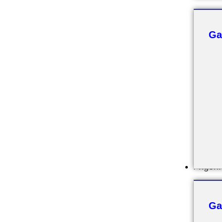
Ga
Frigori
Ga