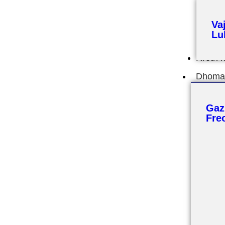
Va
Lu
Rreth 
Dhoma 
Gaz
Fre