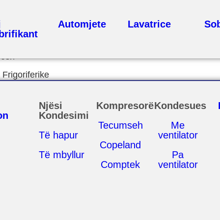
j
Automjete
Lavatrice
So
brifikant
nesh
Frigoriferike
Njësi
Kompresorë
Kondesues
on
Kondesimi
Tecumseh
Me
Të hapur
ventilator
Copeland
Të mbyllur
Pa
Comptek
ventilator