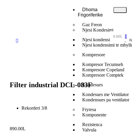
Dhoma
Frigoriferike
Gaz Freon
Njesi Kondesimi
0.00
L
0
Njesi kondensimi te hapur
Njesi kondensimi te mbyll
Kompresore
Kompresor Tecumseh
Kompresore Copeland
Kompresore Comptek
Filter industrial DCL-083F
Kondesues
Kondesues me Ventilator
Kondensues pa ventilator
Rekorderi 3/8
Fryresa
Komponente
Rezistenca
890.00
L
Valvula