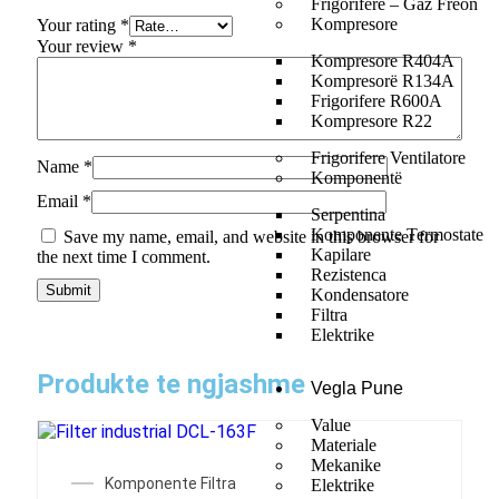
Frigorifere – Gaz Freon
Kompresore
Your rating
*
Your review
*
Kompresore R404A
Kompresorë R134A
Frigorifere R600A
Kompresore R22
Frigorifere Ventilatore
Name
*
Komponentë
Email
*
Serpentina
Komponente Termostate
Save my name, email, and website in this browser for
Kapilare
the next time I comment.
Rezistenca
Kondensatore
Filtra
Elektrike
Produkte te ngjashme
Vegla Pune
Value
Materiale
Mekanike
Komponente Filtra
Elektrike