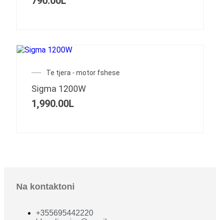
790.00
L
Te tjera - motor fshese
Sigma 1200W
1,990.00
L
Na kontaktoni
+355695442220