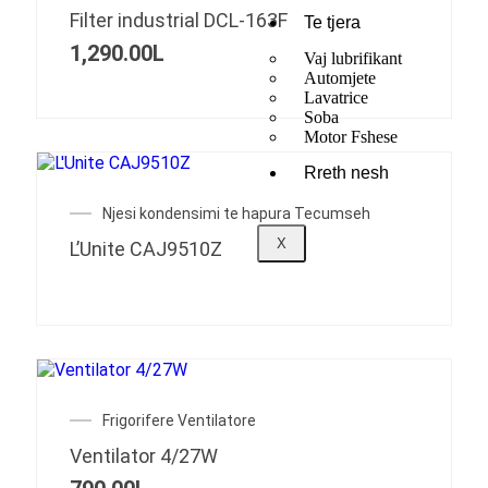
Filter industrial DCL-163F
Te tjera
1,290.00
L
Vaj lubrifikant
Automjete
Lavatrice
Soba
Motor Fshese
Rreth nesh
Njesi kondensimi te hapura Tecumseh
X
L’Unite CAJ9510Z
Frigorifere Ventilatore
Ventilator 4/27W