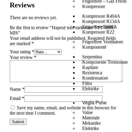
Frigorifere – Gaz Freon
Reviews
Kompresore
Kompresore R404A
There are no reviews yet.
Kompresorë R134A
Frigorifere R600A
Be the first to review “Hapesë tubi mekanike VFT-808U-
Kompresore R22
MIS”
Your email address will not be published.
Required fields
Frigorifere Ventilatore
are marked
*
Komponentë
Your rating
*
Serpentina
Your review
*
Komponente Termostate
Kapilare
Rezistenca
Kondensatore
Filtra
Elektrike
Name
*
Email
*
Vegla Pune
Save my name, email, and website in this browser for
Value
the next time I comment.
Materiale
Mekanike
Elektrike