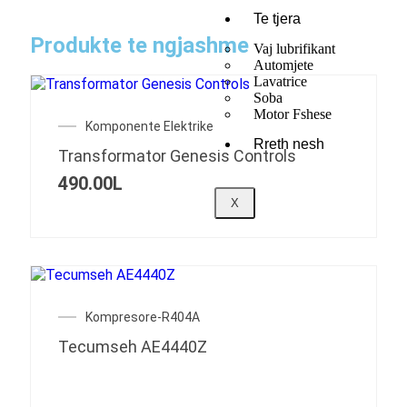
Te tjera
Produkte te ngjashme
Vaj lubrifikant
Automjete
Lavatrice
Soba
Motor Fshese
Komponente Elektrike
Rreth nesh
Transformator Genesis Controls
490.00
L
X
Kompresore-R404A
Tecumseh AE4440Z