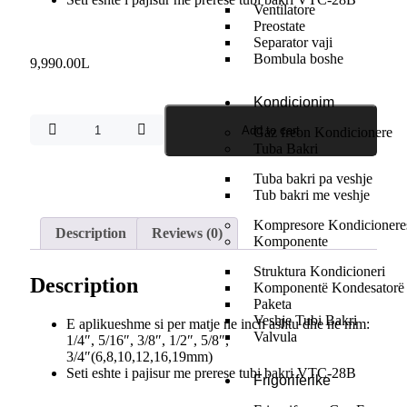
Ventilatore
Preostate
Separator vaji
Bombula boshe
9,990.00
L
Kondicionim
Add to cart
Gaz freon Kondicionere
Tuba Bakri
Tuba bakri pa veshje
Tub bakri me veshje
Kompresore Kondicionere
Description
Reviews (0)
Komponente
Struktura Kondicioneri
Description
Komponentë Kondesatorë
Paketa
Veshje Tubi Bakri
E aplikueshme si per matje ne inch ashtu dhe ne mm:
Valvula
1/4″, 5/16″, 3/8″, 1/2″, 5/8″,
3/4″(6,8,10,12,16,19mm)
Seti eshte i pajisur me prerese tubi bakri VTC-28B
Frigoriferike