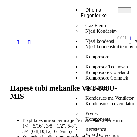
Dhoma
Frigoriferike
Gaz Freon
Njesi Kondesimi
0.00
L
0
Njesi kondensimi te hapur
Njesi kondensimi te mbyll
Kompresore
Kompresor Tecumseh
Kompresore Copeland
Kompresore Comptek
Hapesë tubi mekanike VFT-808U-
Kondesues
MIS
Kondesues me Ventilator
Kondensues pa ventilator
Fryresa
Komponente
E aplikueshme si per matje ne inch ashtu dhe ne mm:
1/4″, 5/16″, 3/8″, 1/2″, 5/8″,
Rezistenca
3/4″(6,8,10,12,16,19mm)
Valvula
Seti eshte i pajisur me prerese tubi bakri VTC-28B