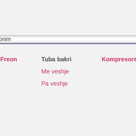
ionim
 Freon
Tuba bakri
Kompresor
Me veshje
Pa veshje