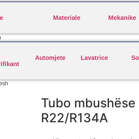
e
Materiale
Mekanike
a
Automjete
Lavatrice
So
ifikant
esh
Tubo mbushëse
R22/R134A