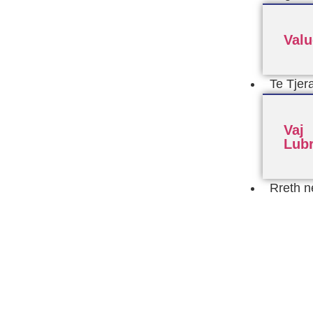
Valu
Te Tjer
Vaj
Lubr
Rreth n