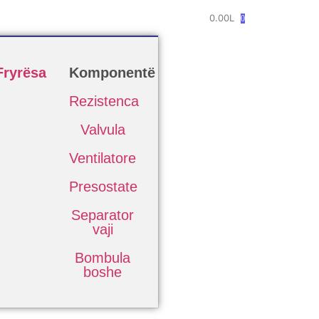
0.00
L
0
Fryrësa
Komponentë
Rezistenca
Valvula
Ventilatore
Presostate
Separator
vaji
Bombula
boshe