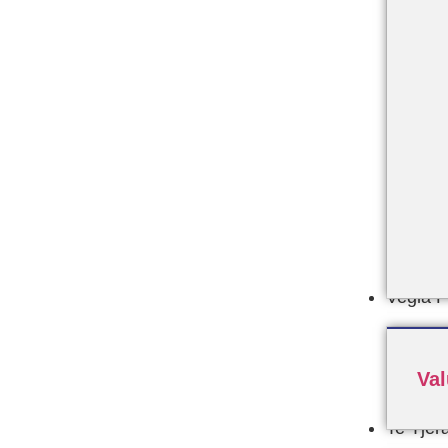
Vegla 
Va
Te Tjer