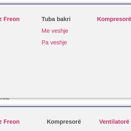
z Freon
Tuba bakri
Kompresor
Me veshje
Pa veshje
erike
z Freon
Kompresorë
Ventilatorë