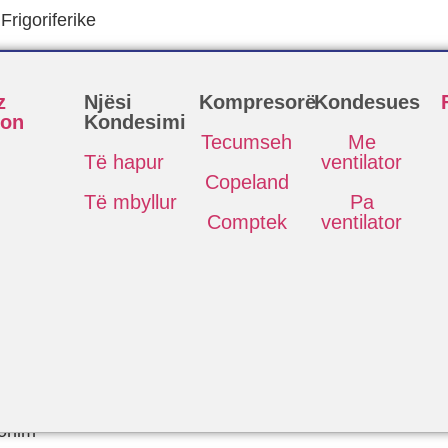
rigoriferike
z
Njësi
Kompresorë
Kondesues
eon
Kondesimi
Tecumseh
Me
Të hapur
ventilator
Copeland
Të mbyllur
Pa
Comptek
ventilator
ionim