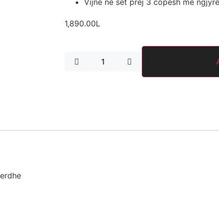
Vijne ne set prej 3 copesh me ngjyr
1,890.00
L
verdhe