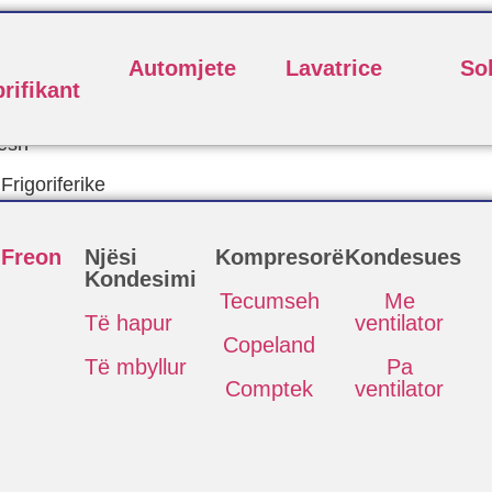
Automjete
Lavatrice
So
rifikant
esh
rigoriferike
 Freon
Njësi
Kompresorë
Kondesues
Kondesimi
Tecumseh
Me
Të hapur
ventilator
Copeland
Të mbyllur
Pa
Comptek
ventilator