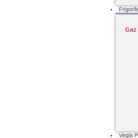
Frigorif
Gaz
Vegla 