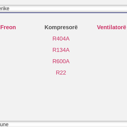
erike
 Freon
Kompresorë
Ventilatorë
R404A
R134A
R600A
R22
Pune