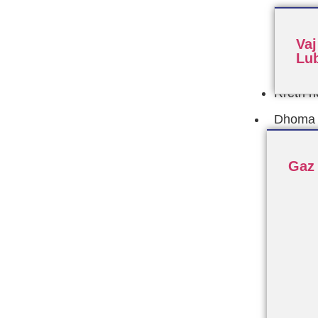
Vaj
Lub
Rreth n
Dhoma F
Gaz