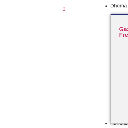
Dhoma F
Ga
Fr
Kondic