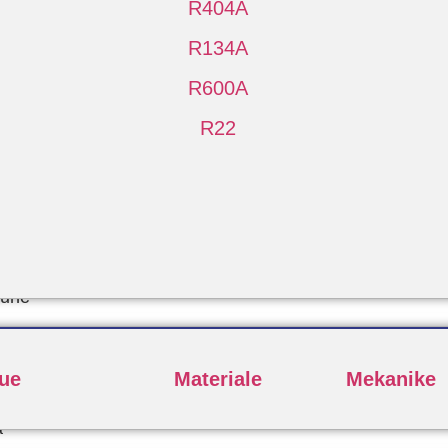
R404A
R134A
R600A
R22
Pune
lue
Materiale
Mekanike
a