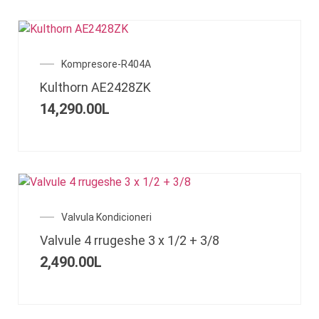
Kompresore-R404A
Kulthorn AE2428ZK
14,290.00
L
Valvula Kondicioneri
Valvule 4 rrugeshe 3 x 1/2 + 3/8
2,490.00
L