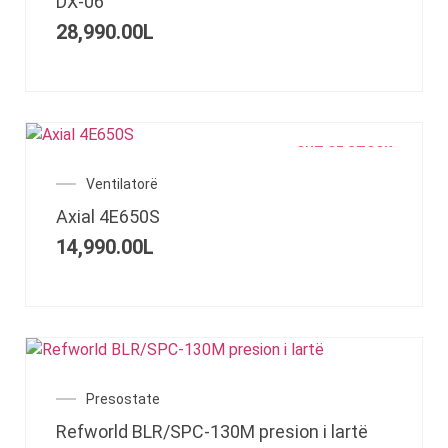
DX-06
28,990.00
L
OUT OF STOCK
Ventilatorë
Axial 4E650S
14,990.00
L
Presostate
Refworld BLR/SPC-130M presion i lartë