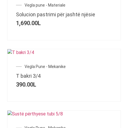
Vegla pune - Materiale
Solucion pastrimi për jashtë njësie
1,690.00
L
Vegla Pune - Mekanike
T bakri 3/4
390.00
L