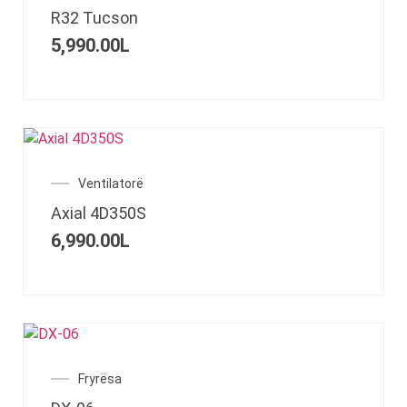
R32 Tucson
5,990.00
L
Ventilatorë
Axial 4D350S
6,990.00
L
Fryrësa