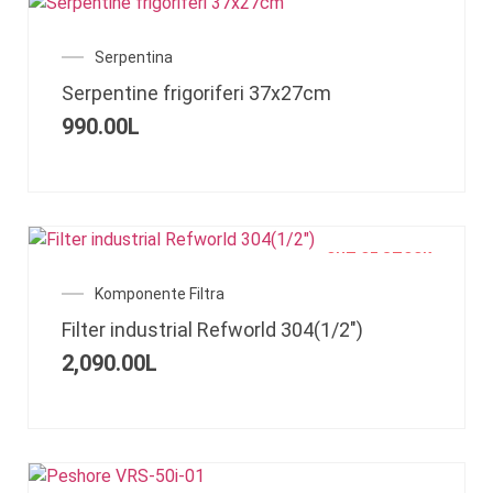
Serpentina
Serpentine frigoriferi 37x27cm
990.00
L
OUT OF STOCK
Komponente Filtra
Filter industrial Refworld 304(1/2″)
2,090.00
L