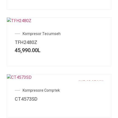
Kompresor Tecumseh
TFH2480Z
45,990.00
L
OUT OF STOCK
Kompresore Comptek
CT4573SD