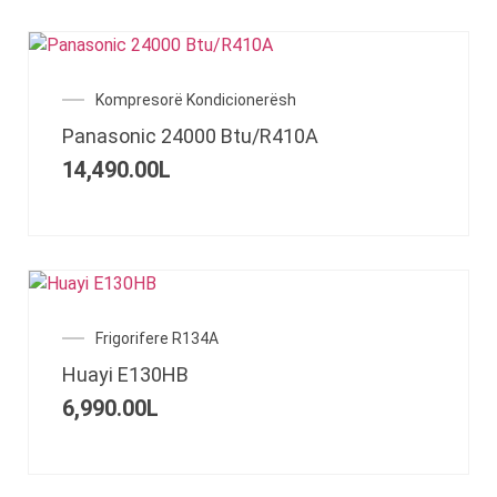
Kompresorë Kondicionerësh
Panasonic 24000 Btu/R410A
14,490.00
L
Frigorifere R134A
Huayi E130HB
6,990.00
L