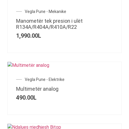
Vegla Pune - Mekanike
Manometër tek presion i ulët
R134A/R404A/R410A/R22
1,990.00
L
Vegla Pune - Elektrike
Multimetër analog
490.00
L