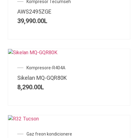
Kompresor Tecumseh
AWS2495ZGE
39,990.00
L
Kompresore-R404A
Sikelan MQ-GQR80K
8,290.00
L
Gaz freon kondicionere