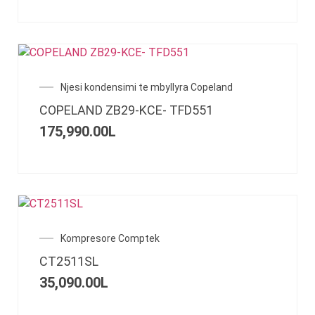
Njesi kondensimi te mbyllyra Copeland
COPELAND ZB29-KCE- TFD551
175,990.00
L
Kompresore Comptek
CT2511SL
35,090.00
L