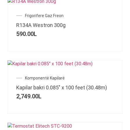
Frigorifere Gaz Freon
R134A Westron 300g
590.00
L
Komponentë Kapilarë
Kapilar bakri 0.085″ x 100 feet (30.48m)
2,749.00
L