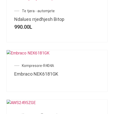
Te tjera - automjete
Ndalues rrjedhjesh Bitop
990.00
L
Kompresore-R404A
Embraco NEK6181GK