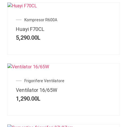
Kompresor R600A
Huayi F70CL
5,290.00
L
Frigorifere Ventilatore
Ventilator 16/65W
1,290.00
L