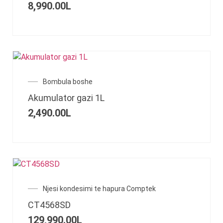
8,990.00
L
Bombula boshe
Akumulator gazi 1L
2,490.00
L
Njesi kondesimi te hapura Comptek
CT4568SD
129,990.00
L