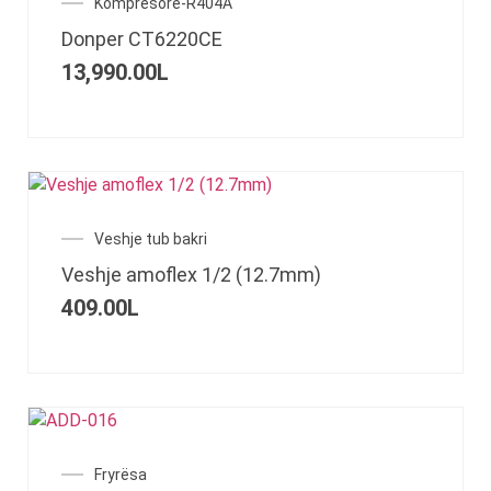
Kompresore-R404A
Donper CT6220CE
13,990.00
L
Veshje tub bakri
Veshje amoflex 1/2 (12.7mm)
409.00
L
Fryrësa