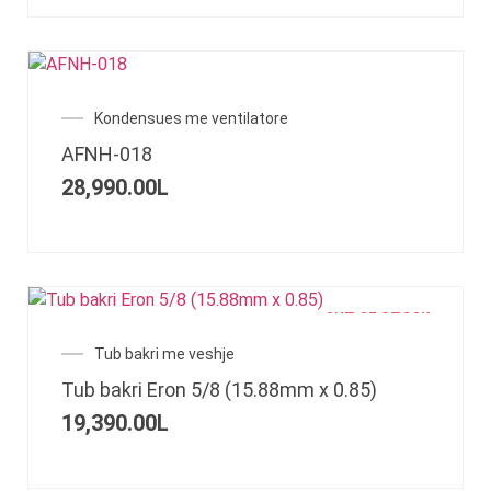
Kondensues me ventilatore
AFNH-018
28,990.00
L
OUT OF STOCK
Tub bakri me veshje
Tub bakri Eron 5/8 (15.88mm x 0.85)
19,390.00
L