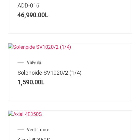
ADD-016
46,990.00
L
Valvula
Solenoide SV1020/2 (1/4)
1,590.00
L
Ventilatorë
Axial 4E350S