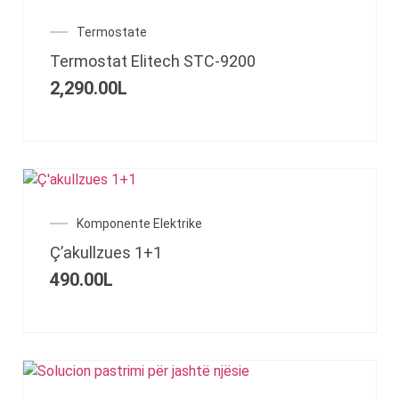
Termostate
Termostat Elitech STC-9200
2,290.00
L
Komponente Elektrike
Ç’akullzues 1+1
490.00
L