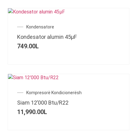
Kondensatore
Kondesator alumin 45μF
749.00
L
Kompresorë Kondicionerësh
Siam 12’000 Btu/R22
11,990.00
L