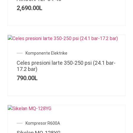
2,690.00
L
Komponente Elektrike
Celes presioni larte 350-250 psi (24.1 bar-
17.2 bar)
790.00
L
Kompresor R600A
Sikelan MQ-128YG