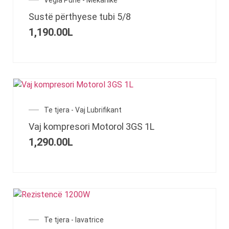
Vegla Pune - Mekanike
Sustë përthyese tubi 5/8
1,190.00
L
Te tjera - Vaj Lubrifikant
Vaj kompresori Motorol 3GS 1L
1,290.00
L
Te tjera - lavatrice