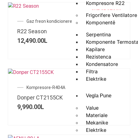
Kompresore R22
OUT OF STOCK
Frigorifere Ventilatore
Gaz freon kondicionere
Komponentë
R22 Season
Serpentina
12,490.00
L
Komponente Termosta
Kapilare
Rezistenca
Kondensatore
Filtra
Elektrike
Kompresore-R404A
Vegla Pune
Donper CT2155CK
9,990.00
L
Value
Materiale
Mekanike
Elektrike