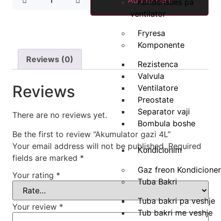
Add to cart
Kondensues pa
ventilator
Fryresa
Komponente
Reviews (0)
Rezistenca
Valvula
Reviews
Ventilatore
Preostate
Separator vaji
There are no reviews yet.
Bombula boshe
Be the first to review “Akumulator gazi 4L”
Your email address will not be published.
Required
Kondicionim
fields are marked
*
Gaz freon Kondicione
Your rating
*
Tuba Bakri
Tuba bakri pa veshje
Your review
*
Tub bakri me veshje