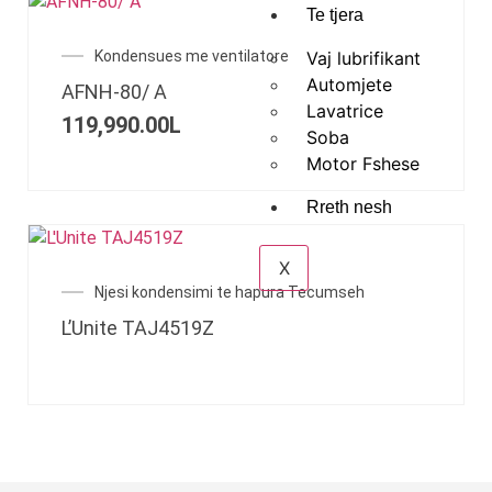
Te tjera
Kondensues me ventilatore
Vaj lubrifikant
Automjete
AFNH-80/ A
Lavatrice
119,990.00
L
Soba
Motor Fshese
Rreth nesh
X
Njesi kondensimi te hapura Tecumseh
L’Unite TAJ4519Z