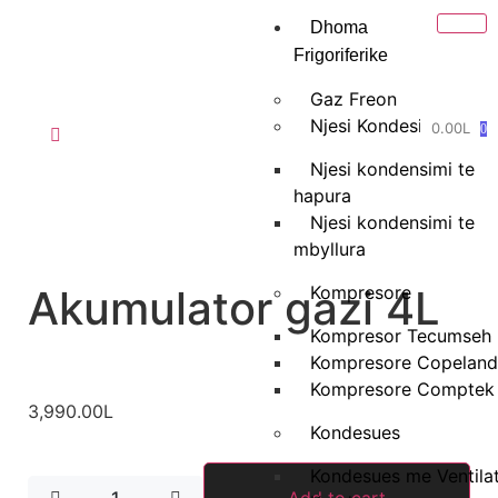
Dhoma
Frigoriferike
Gaz Freon
Njesi Kondesimi
0.00
L
0
Njesi kondensimi te
hapura
Njesi kondensimi te
mbyllura
Akumulator gazi 4L
Kompresore
Kompresor Tecumseh
Kompresore Copeland
Kompresore Comptek
3,990.00
L
Kondesues
Kondesues me Ventila