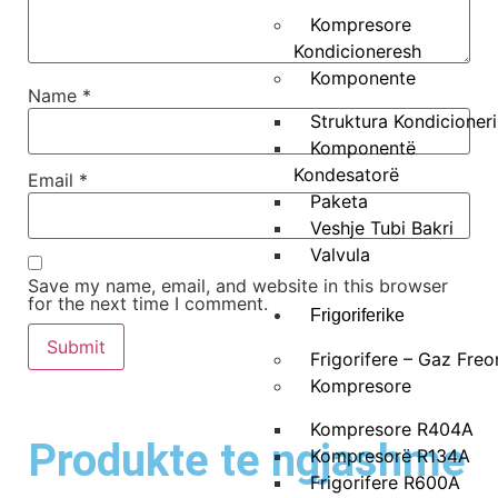
Kompresore
Kondicioneresh
Komponente
Name
*
Struktura Kondicioneri
Komponentë
Kondesatorë
Email
*
Paketa
Veshje Tubi Bakri
Valvula
Save my name, email, and website in this browser
for the next time I comment.
Frigoriferike
Frigorifere – Gaz Freo
Kompresore
Kompresore R404A
Produkte te ngjashme
Kompresorë R134A
Frigorifere R600A