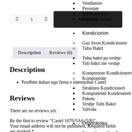
Ventilatore
Preostate
Separator vaji
Bombula boshe
Add to cart
Kondicionim
Gaz freon Kondicionere
Tuba Bakri
Description
Reviews (0)
Tuba bakri pa veshje
Tub bakri me veshje
Description
Kompresore Kondicionere
Komponente
Prodhim italian nga firma e mirenjohur Castel
Struktura Kondicioneri
Komponentë Kondesatorë
Reviews
Paketa
Veshje Tubi Bakri
Valvula
There are no reviews yet.
Be the first to review “Castel 1070/5A6 (5/8)”
Frigoriferike
Your email address will not be published.
Required fields
are marked
*