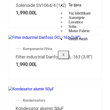
Solenoide SV1064/4 (1/2)
Te tjera
1,990.00
L
Vaj lubrifikant
Automjete
Lavatrice
Soba
Motor Fshese
Rreth nesh
OUT OF STOCK
Komponente Filtra
X
Filter industrial Danfoss DCL-163 (3/8″)
1,990.00
L
Kondensatore
Kondesator alumin 50μF