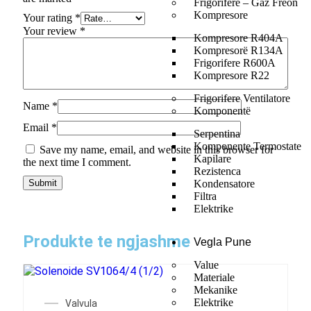
Frigorifere – Gaz Freon
Kompresore
Your rating
*
Your review
*
Kompresore R404A
Kompresorë R134A
Frigorifere R600A
Kompresore R22
Frigorifere Ventilatore
Name
*
Komponentë
Email
*
Serpentina
Komponente Termostate
Save my name, email, and website in this browser for
Kapilare
the next time I comment.
Rezistenca
Kondensatore
Filtra
Elektrike
Produkte te ngjashme
Vegla Pune
Value
Materiale
Mekanike
Elektrike
Valvula