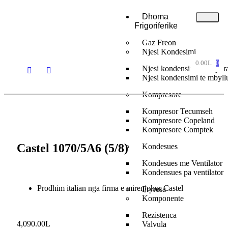
Dhoma
Frigoriferike
Gaz Freon
Njesi Kondesimi
0.00
L
0
Njesi kondensimi te hapur
Njesi kondensimi te mbyll
Kompresore
Kompresor Tecumseh
Kompresore Copeland
Kompresore Comptek
Castel 1070/5A6 (5/8)
Kondesues
Kondesues me Ventilator
Kondensues pa ventilator
Prodhim italian nga firma e mirenjohur Castel
Fryresa
Komponente
Rezistenca
4,090.00
L
Valvula