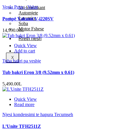
Vegla Pune - Value
Vaj lubrifikant
Automjete
Lavatrice
Pompë Vakumi V-i220SV
Soba
Motor Fshese
14,990.00
L
Rreth nesh
Quick View
Add to cart
X
Tuba bakri pa veshje
Tub bakri Eron 3/8 (9.52mm x 0.61)
5,490.00
L
Quick View
Read more
Njesi kondensimi te hapura Tecumseh
L’Unite TFH2511Z