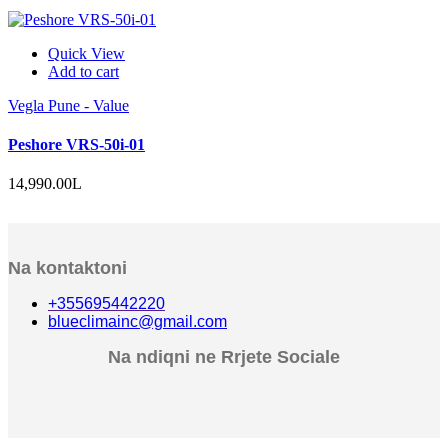
Quick View
Add to cart
Vegla Pune - Value
Peshore VRS-50i-01
14,990.00
L
Na kontaktoni
+355695442220
blueclimainc@gmail.com
Na ndiqni ne Rrjete Sociale