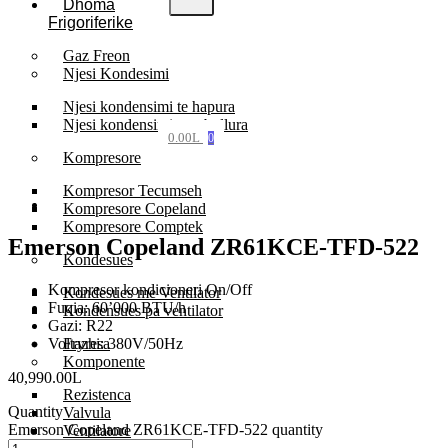
Dhoma
Frigoriferike
Gaz Freon
Njesi Kondesimi
Njesi kondensimi te hapura
Njesi kondensimi te mbyllura
0.00
L
0
Kompresore
Kompresor Tecumseh
Kompresore Copeland
Kompresore Comptek
Emerson Copeland ZR61KCE-TFD-522
Kondesues
Kompresor kondicioneri On/Off
Kondesues me Ventilator
Fuqia: 60’000 BTU/h
Kondensues pa ventilator
Gazi: R22
Voltazhi: 380V/50Hz
Fryresa
Komponente
40,990.00
L
Rezistenca
Quantity
Valvula
Emerson Copeland ZR61KCE-TFD-522 quantity
Ventilatore