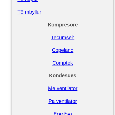
Të mbyllur
Kompresorë
Tecumseh
Copeland
Comptek
Kondesues
Me ventilator
Pa ventilator
Fryrësa