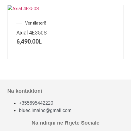
Ventilatorë
Axial 4E350S
6,490.00
L
Na kontaktoni
+355695442220
blueclimainc@gmail.com
Na ndiqni ne Rrjete Sociale