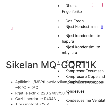
Dhoma
Frigoriferike
Gaz Freon
Njesi Kondesimi
0.00
L
0
Njesi kondensimi te
hapura
Njesi kondensimi te
mbyllura
Sikelan MQ-GQR11K
Kompresore
Kompresor Tecumseh
Kompresore Copeland
Aplikimi: L/MBP(Low/Medium Back Pressure),
Kompresore Comptek
-40°C ∼ 0ºC
Kondesues
Rrjeti elektrik: 220-240V/50Hz
Gazi i perdorur: R404A
Kondesues me Ventila
Tipi i motorit: CSIR