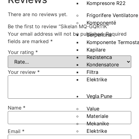
Kompresore R22
There are no reviews yet.
Frigorifere Ventilatore
Komponentë
Be the first to review “Sikelan MQ-GQR11K”
Your email address will not be published.
Required
Serpentina
fields are marked
*
Komponente Termosta
Kapilare
Your rating
*
Rezistenca
Kondensatore
Filtra
Your review
*
Elektrike
Vegla Pune
Name
*
Value
Materiale
Mekanike
Elektrike
Email
*