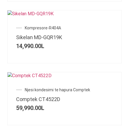
Kompresore-R404A
Sikelan MD-GQR19K
14,990.00
L
Njesi kondesimi te hapura Comptek
Comptek СТ4522D
59,990.00
L