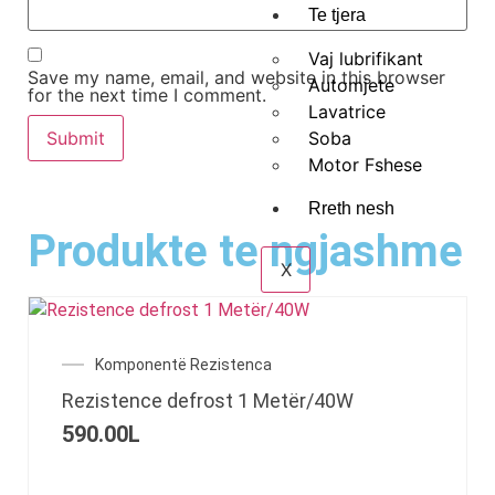
Te tjera
Vaj lubrifikant
Save my name, email, and website in this browser
Automjete
for the next time I comment.
Lavatrice
Soba
Motor Fshese
Rreth nesh
Produkte te ngjashme
X
Komponentë Rezistenca
Rezistence defrost 1 Metër/40W
590.00
L