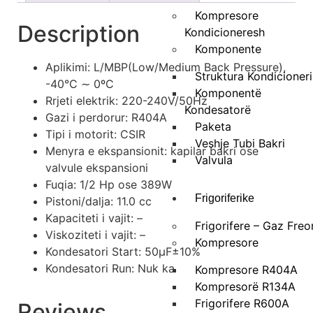
Kompresore
Description
Kondicioneresh
Komponente
Aplikimi: L/MBP(Low/Medium Back Pressure),
Struktura Kondicioneri
-40°C ∼ 0ºC
Komponentë
Rrjeti elektrik: 220-240V/50Hz
Kondesatorë
Gazi i perdorur: R404A
Paketa
Tipi i motorit: CSIR
Veshje Tubi Bakri
Menyra e ekspansionit: kapilar bakri ose
Valvula
valvule ekspansioni
Fuqia: 1/2 Hp ose 389W
Frigoriferike
Pistoni/dalja: 11.0 cc
Kapaciteti i vajit: –
Frigorifere – Gaz Freo
Viskoziteti i vajit: –
Kompresore
Kondesatori Start: 50μF±10%
Kondesatori Run: Nuk ka
Kompresore R404A
Kompresorë R134A
Frigorifere R600A
Reviews