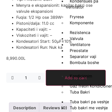
Kondensues pa
Menyra e ekspansionit: kapilar bakri ose
ventilator
valvule ekspansioni
Fryresa
Fuqia: 1/2 Hp ose 389W
Komponente
Pistoni/dalja: 11.0 cc
Kapaciteti i vajit: –
Rezistenca
Viskoziteti i vajit: –
Valvula
Kondesatori Start: 50μF±10%
Ventilatore
Kondesatori Run: Nuk ka
Preostate
Separator vaji
8,990.00
L
Bombula boshe
Kondicionim
Add to cart
Gaz freon Kondicione
Tuba Bakri
Tuba bakri pa veshje
Tub bakri me veshje
Description
Reviews (0)