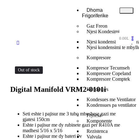
Dhoma
Frigoriferike
Gaz Freon
Njesi Kondesimi
0.00
L
0
Njesi kondensimi te hapur
Njesi kondensimi te mbyll
Kompresore
Kompresor Tecumseh
Out of stock
Kompresore Copeland
Kompresore Comptek
Digital Manifold VRM2-0101i
Kondesues
Kondesues me Ventilator
Kondensues pa ventilator
Seti eshte i pajisur me 3 tubo mbushese gazi me
Fryresa
gjatesi 150cm
Komponente
Eshte i pajisur me dy rubinete gazi per R410A me
madhesi 5/16 x 5/16
Rezistenca
Eshte i pajisur me dy bateri 9v
Valvula