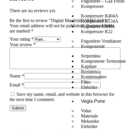
Frigorifere – Gaz Freon
Kompresore
There are no reviews yet.
Kompresore R404A
Be the first to review “Digital Manifold VRM2-0101i”
Kompresorë R134A
Your email address will not be published.
Required fields
Frigorifere R600A
are marked
*
Kompresore R22
Your rating
*
Frigorifere Ventilatore
Your review
*
Komponentë
Serpentina
Komponente Termostate
Kapilare
Rezistenca
Name
*
Kondensatore
Filtra
Email
*
Elektrike
Save my name, email, and website in this browser for
the next time I comment.
Vegla Pune
Value
Materiale
Mekanike
Elektrike