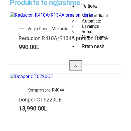
Produkte te ngjashme
Te tjera
Vaj lubrifikant
OUT OF STOCK
Automjete
Lavatrice
Vegla Pune - Mekanike
Soba
Motor Fshese
Reducion R410A/R134A presion i larte
990.00
L
Rreth nesh
X
Kompresore-R404A
Donper CT6220CE
13,990.00
L