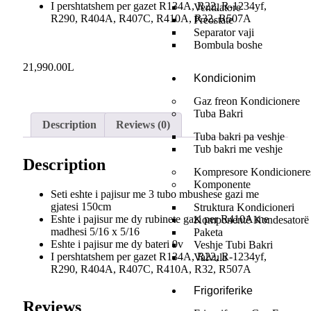
I pershtatshem per gazet R134A, R22, R-1234yf,
Ventilatore
R290, R404A, R407C, R410A, R32, R507A
Preostate
Separator vaji
Bombula boshe
21,990.00
L
Kondicionim
Gaz freon Kondicionere
Tuba Bakri
Description
Reviews (0)
Tuba bakri pa veshje
Tub bakri me veshje
Description
Kompresore Kondicionere
Komponente
Seti eshte i pajisur me 3 tubo mbushese gazi me
gjatesi 150cm
Struktura Kondicioneri
Eshte i pajisur me dy rubinete gazi per R410A me
Komponentë Kondesatorë
madhesi 5/16 x 5/16
Paketa
Eshte i pajisur me dy bateri 9v
Veshje Tubi Bakri
I pershtatshem per gazet R134A, R22, R-1234yf,
Valvula
R290, R404A, R407C, R410A, R32, R507A
Frigoriferike
Reviews